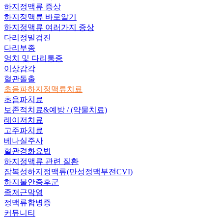
하지정맥류 증상
하지정맥류 바로알기
하지정맥류 여러가지 증상
다리정밀검진
다리부종
엉치 및 다리통증
이상감각
혈관돌출
초음파하지정맥류치료
초음파치료
보존적치료&예방
/ (약물치료)
레이저치료
고주파치료
베나실주사
혈관경화요법
하지정맥류 관련 질환
잠복성하지정맥류
(만성정맥부전CVI)
하지불안증후군
족저근막염
정맥류합병증
커뮤니티