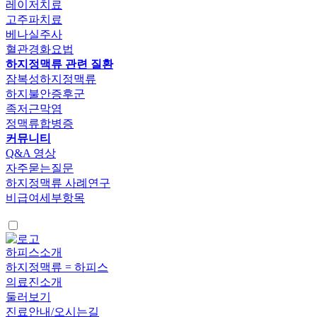
레이저치료
고주파치료
베나실주사
혈관경화요법
하지정맥류 관련 질환
잠복성하지정맥류
하지불안증후군
족저근막염
정맥류합병증
커뮤니티
Q&A 영상
자주묻는질문
하지정맥류 사례연구
비급여세부항목
하피스소개
하지정맥류 = 하피스
의료진소개
둘러보기
진료안내/오시는길