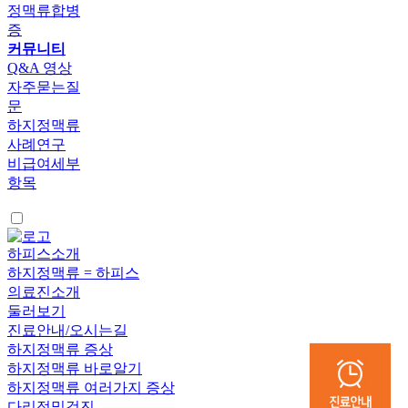
정맥류합병
증
커뮤니티
Q&A 영상
자주묻는질
문
하지정맥류
사례연구
비급여세부
항목
하피스소개
하지정맥류 = 하피스
의료진소개
둘러보기
진료안내/오시는길
하지정맥류 증상
하지정맥류 바로알기
하지정맥류 여러가지 증상
다리정밀검진