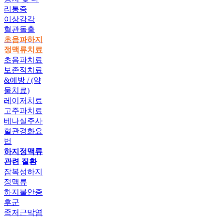
리통증
이상감각
혈관돌출
초음파하지
정맥류치료
초음파치료
보존적치료
&예방 / (약
물치료)
레이저치료
고주파치료
베나실주사
혈관경화요
법
하지정맥류
관련 질환
잠복성하지
정맥류
하지불안증
후군
족저근막염