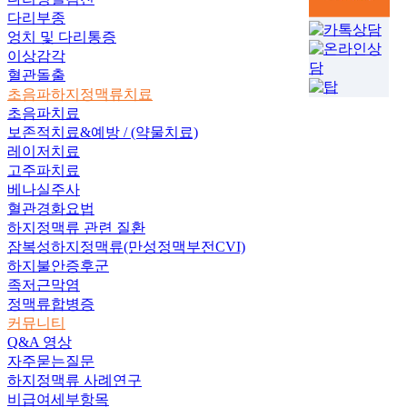
다리부종
엉치 및 다리통증
이상감각
혈관돌출
초음파하지정맥류치료
초음파치료
보존적치료&예방
/ (약물치료)
레이저치료
고주파치료
베나실주사
혈관경화요법
하지정맥류 관련 질환
잠복성하지정맥류
(만성정맥부전CVI)
하지불안증후군
족저근막염
정맥류합병증
커뮤니티
Q&A 영상
자주묻는질문
하지정맥류 사례연구
비급여세부항목