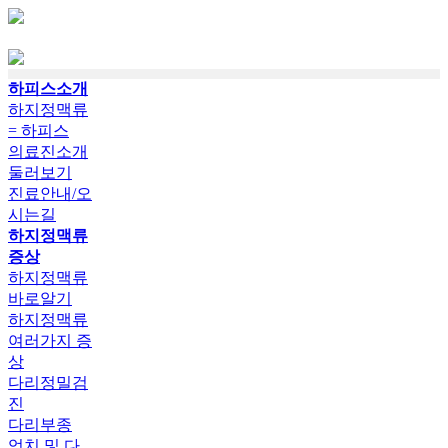
하피스소개
하지정맥류
= 하피스
의료진소개
둘러보기
진료안내/오
시는길
하지정맥류
증상
하지정맥류
바로알기
하지정맥류
여러가지 증
상
다리정밀검
진
다리부종
엉치 및 다